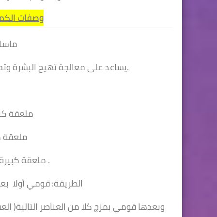
وصفات الكمو
ماسك الكمون والزبادي
يساعد على معالجة تهيج البشرة وتحسسها وإعادة ترطيبها ومنحها النعومة والنضارة.
ملعقة كبيرة من الكمون البلدي
ملعقة ك
ملعقة كبيرة من خل التفاح وزيت الزيتون .
الطريقة: قومي أولا بعمل حمام بخار للوجه لمدة عشر دقائق
وبعدها قومي بمزج كلا من العناصر التالية( العسل