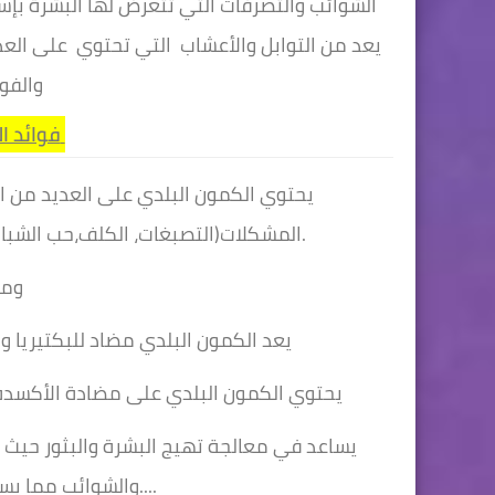
الشوائب والتصرفات التي تتعرض لها البشرة ب
يعد من التوابل والأعشاب التي تحتوي على العد
والفو
فوائد الكمون البشرة الوجه
يحتوي الكمون البلدي على العديد من ال
المشكلات(التصبغات، الكلف،حب الشباب البثور) بالإضافة إلى فوائده الجمالية في التبييض.
ومن
يعد الكمون البلدي مضاد للبكتيريا والالتهابات وبالتالي يساعد على معالجة حب الشباب
_يحتوي الكمون البلدي على مضادة الأكسدة و
يساعد في معالجة تهيج البشرة والبثور حيث 
والشوائب مما يساعدها في تفتيح وترطيب البشرة....