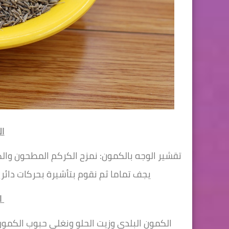
ال
تقشير الوجه بالكمون: نمزح الكركم المطحون وا
يجف تماما ثم نقوم بتأشيرة بحركات دائرية وبلطف وبعدها نغسل بالماء وتجفف البشرة وترطب
الوصفة الثالثه