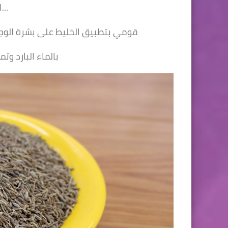
الخليط متجانس...
قومي بتطبيق الخليط على بشرة الوجه والعنق وتركه لمدة نصف ساعة وبعدها نشطفه
بالماء البارد وتمرير مكعبات الثلج على البشرة