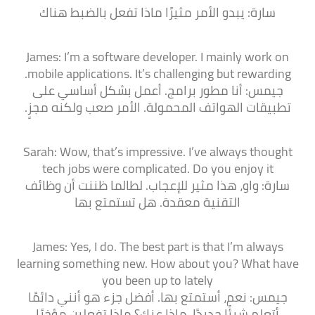
سارة: يبدو الأمر مثيرًا ماذا تفعل بالضبط هناك
James: I’m a software developer. I mainly work on
mobile applications. It’s challenging but rewarding.
جيمس: أنا مطور برامج. أعمل بشكل أساسي على
تطبيقات الهواتف المحمولة. الأمر صعب ولكنه مجزٍ.
Sarah: Wow, that’s impressive. I’ve always thought
tech jobs were complicated. Do you enjoy it
سارة: واو، هذا مثير للإعجاب. لطالما ظننت أن وظائف
التقنية معقدة. هل تستمتع بها
James: Yes, I do. The best part is that I’m always
learning something new. How about you? What have
you been up to lately
جيمس: نعم، أستمتع بها. أفضل جزء هو أنني دائمًا
أتعلم شيئًا جديدًا. ماذا عنكِ؟ ماذا تفعلين مؤخرًا