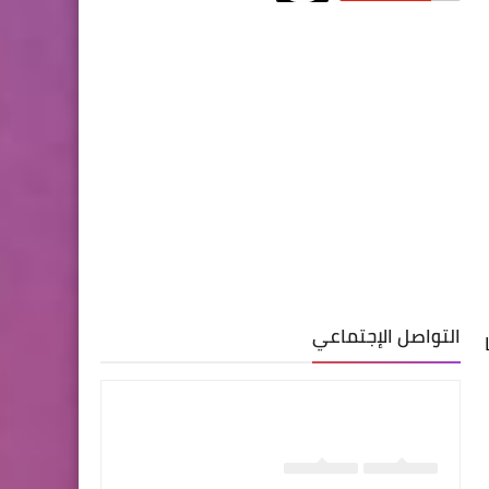
التواصل الإجتماعي
قديمة. فتحا الباب وصُدما عندما اكتشفا غرفة سرية مليئة بالكتب القديمة والكنوز. ومع ذلك، في وسط الغرفة، 