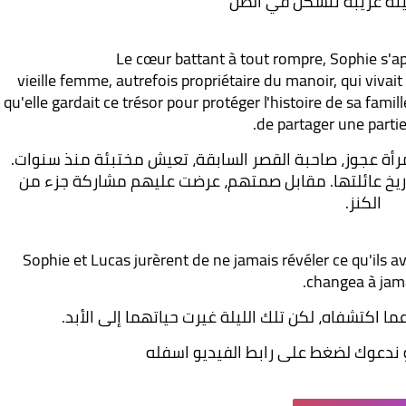
ئة غريبة تتشكل في الظل
Le cœur battant à tout rompre, Sophie s'a
 vieille femme, autrefois propriétaire du manoir, qui vivai
qu'elle gardait ce trésor pour protéger l'histoire de sa famill
de partager une partie
بقلب يخفق بشدة، اقتربت صوفي ببطء. كانت امرأة عجوز، صاحبة القصر السابقة، تعيش مختبئة منذ سنوات. 
أخبرتهم أنها كانت تحتفظ بهذا الكنز لحماية تاريخ عائلتها. مقابل صمتهم، عرضت عليهم مشاركة جزء من 
الكنز.
Sophie et Lucas jurèrent de ne jamais révéler ce qu'ils av
changea à jama
 اكتشفاه، لكن تلك الليلة غيرت حياتهما إلى الأبد.
 ندعوك لضغط على رابط الفيديو اسفله