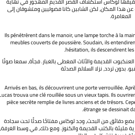
في إحدى الأمسيات العاصفة، قررت صوفي وشقيقها لوكاس استكشاف القصر القديم المهجور في نهاية 
القرية. كان سكان القرية يروون أساطير مقلقة عن هذا المكان، لكن الشابين كانا فضوليين ومتشوقان إلى 
المغامرة.
Ils pénétrèrent dans le manoir, une lampe torche à la main, é
meubles couverts de poussière. Soudain, ils entendiren
hésitation, ils descendirent les
دخلا القصر ومعهما مصباح يدوي يضيء شبكات العنكبوت القديمة والأثاث المغطى بالغبار. فجأة، سمعا صوتًا 
بو. بدون تردد، نزلا السلالم الصدئة
Arrivés en bas, ils découvrirent une porte verrouillée. Ap
Lucas trouva une clé rouillée sous un vieux tapis. Ils ouvrire
pièce secrète remplie de livres anciens et de trésors. Cep
étrange se dessinait da
عندما وصلا إلى الأسفل، اكتشفا بابًا مغلقًا. بعد بضع دقائق من البحث، وجد لوكاس مفتاحًا صدئًا تحت سجادة 