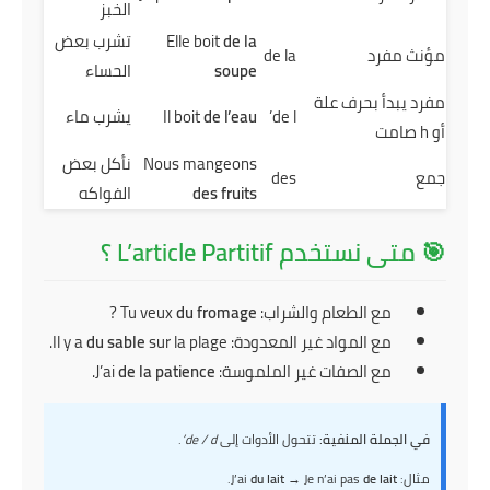
الخبز
de la
Elle boit
تشرب بعض
مؤنث مفرد
de la
soupe
الحساء
مفرد يبدأ بحرف علة
de l’
de l’eau
Il boit
يشرب ماء
أو h صامت
Nous mangeons
نأكل بعض
جمع
des
des fruits
الفواكه
🎯 متى نستخدم L’article Partitif ؟
مع الطعام والشراب: Tu veux
du fromage
?
مع المواد غير المعدودة: Il y a
sur la plage.
du sable
مع الصفات غير الملموسة: J’ai
de la patience
.
في الجملة المنفية:
تتحول الأدوات إلى
de / d’
.
مثال: J’ai
de lait
→ Je n’ai pas
du lait
.