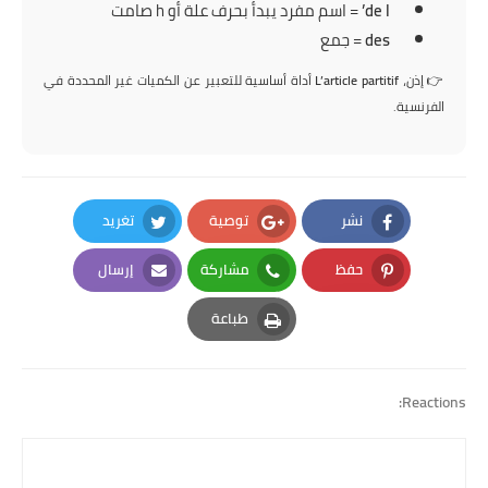
de l’
= اسم مفرد يبدأ بحرف علة أو h صامت
des
= جمع
👉 إذن،
L’article partitif
أداة أساسية للتعبير عن الكميات غير المحددة في
الفرنسية.
نشر
توصية
تغريد
Twitter
Google Plus
Facebook
حفظ
مشاركة
إرسال
Email
Whatsapp
Pinterest
طباعة
Print
Reactions: