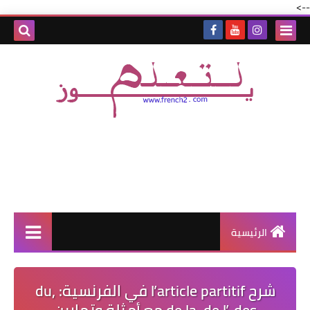
-->
الرئيسية
شرح l’article partitif في الفرنسية: du,